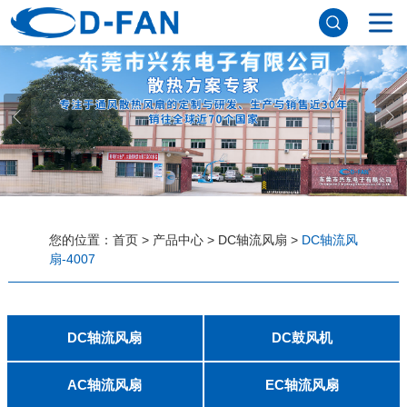
网站首页
关于妖精视频网站下载
公司简介
董事长寄语
发展历程
公司优势
企业文化
荣誉资质
企业风采
仪器设备
视频中心
产品中心
应用案例
您的位置：
首页
>
产品中心
>
DC轴流风扇
>
DC轴流风
扇-4007
工程案例
解决方案
新闻资讯
公司新闻
行业资讯
常见问题
DC轴流风扇
DC鼓风机
联系妖精视频网站下载
2006
2010
2507
2510
3006
3007
3010
3510
4007
4010-B
4015
4020
4028
4510
5010
5015
5020
5025
6010
6015
6020
6025
6038
7010
7015
7025
8010
8015
8025-A
8025-B
8038
9025-B
8020
9238
1225-A
1225-B
1232
1238-A
1238-B
1425
1751
20060
2006
3507
4008
DFM4010B
4020
4506-A
4506-B
5008
5010
5015-A
5015-B
5016
5020-A
5020-B
5025-A
5025-B
6006
6008
6015-A
6015-B
6020
6025
6028-A
6028-B
7515
7525
7530-A
7530-B
8030-A
8030-B
9330-A
9330-C
9733
10033
1232
AC轴流风扇
EC轴流风扇
联系方式
客户留言
人才招聘