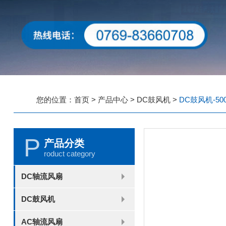
您的位置：
首页
>
产品中心
>
DC鼓风机
>
DC鼓风机-50
P
产品分类
roduct category
DC轴流风扇
2006
2010
2507
2510
3006
3007
3010
3510
4007
4010-B
4015
4020
4028
4510
5010
5015
5020
5025
6010
6015
6020
6025
6038
7010
7015
7025
8010
8015
8025-A
8025-B
8038
9025-B
8020
9238
1225-A
1225-B
1232
1238-A
1238-B
1425
1751
20060
DC鼓风机
2006
3507
4008
DFM4010B
4020
4506-A
4506-B
5008
5010
5015-A
5015-B
5016
5020-A
5020-B
5025-A
5025-B
6006
6008
6015-A
6015-B
6020
6025
6028-A
6028-B
7515
7525
7530-A
7530-B
8030-A
8030-B
9330-A
9330-C
9733
10033
1232
AC轴流风扇