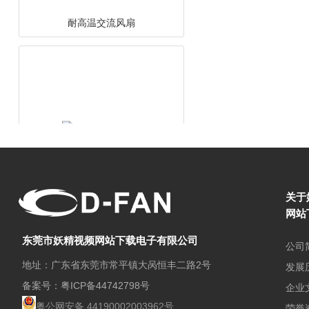
双滚珠交流风扇
关于
网站
东莞市妖精视频网站下载电子有限公司
公司
地址：广东省东莞市常平镇大呙恒丰二路2号
发展
备案号：
粤ICP备44742798号
企业
散热交流风扇
粤公网安备 44190002003962号
荣誉