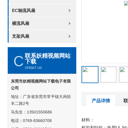
8025
8038
9225
9238
1225
1238
1738
1751
2260
EC轴流风扇
6025
8025
8038
9225
9238
1238
横流风扇
DC 030
支架风扇
3010
4010
5010
6010
6025
8015
5032碟形
8030碟形
9025
9025碟形
1225
1025碟形
1025
1225碟形
1525碟形
12538离心
联系妖精视频网站
C
下载
ontact us
东莞市妖精视频网站下载电子有限
公司
地址：广东省东莞市常平镇大呙恒
产品详情
联
丰二路2号
马先生：13501550686
材料：
电话：0769-83660708
框架和叶轮：热塑UL 94-