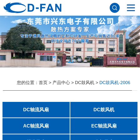
网站首页
关于妖精视频网站下载
公司简介
董事长寄语
发展历程
公司优势
企业文化
荣誉资质
企业风采
仪器设备
视频中心
产品中心
应用案例
您的位置：
首页
>
产品中心
>
DC鼓风机
>
DC鼓风机-2006
工程案例
解决方案
新闻资讯
公司新闻
行业资讯
DC轴流风扇
DC鼓风机
常见问题
2006
2010
2507
2510
3006
3007
3010
3510
4007
4010-B
4015
4020
4028
4510
5010
5015
5020
5025
6010
6015
6020
6025
6038
7010
7015
7025
8010
8015
8025-A
8025-B
8038
9025-B
8020
9238
1225-A
1225-B
1232
1238-A
1238-B
1425
1751
20060
2006
3507
4008
DFM4010B
4020
4506-A
4506-B
5008
5010
5015-A
5015-B
5016
5020-A
5020-B
5025-A
5025-B
6006
6008
6015-A
6015-B
6020
6025
6028-A
6028-B
7515
7525
7530-A
7530-B
8030-A
8030-B
9330-A
9330-C
9733
10033
1232
联系妖精视频网站下载
AC轴流风扇
EC轴流风扇
8025
8038
9225
9238
1225
1238
1738
1751
2260
6025
8025
8038
9225
9238
1238
联系方式
客户留言
人才招聘