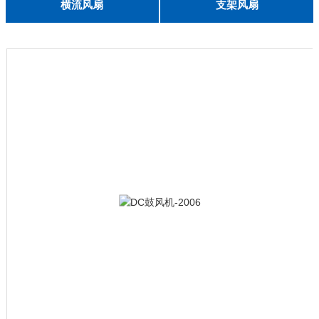
English
横流风扇
支架风扇
DC 030
3010
4010
5010
6010
6025
8015
5032碟形
8030碟形
9025
9025碟形
1225
1025碟形
1025
1225碟形
1525碟形
12538离心