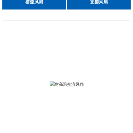
English
横流风扇
支架风扇
DC 030
3010
4010
5010
6010
6025
8015
5032碟形
8030碟形
9025
9025碟形
1225
1025碟形
1025
1225碟形
1525碟形
12538离心