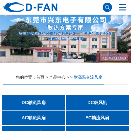
网站首页
关于妖精视频网站下载
公司简介
董事长寄语
发展历程
公司优势
企业文化
荣誉资质
企业风采
仪器设备
视频中心
产品中心
应用案例
您的位置：
首页
>
产品中心
>
>
耐高温交流风扇
工程案例
解决方案
新闻资讯
公司新闻
行业资讯
DC轴流风扇
DC鼓风机
常见问题
2006
2010
2507
2510
3006
3007
3010
3510
4007
4010-B
4015
4020
4028
4510
5010
5015
5020
5025
6010
6015
6020
6025
6038
7010
7015
7025
8010
8015
8025-A
8025-B
8038
9025-B
8020
9238
1225-A
1225-B
1232
1238-A
1238-B
1425
1751
20060
2006
3507
4008
DFM4010B
4020
4506-A
4506-B
5008
5010
5015-A
5015-B
5016
5020-A
5020-B
5025-A
5025-B
6006
6008
6015-A
6015-B
6020
6025
6028-A
6028-B
7515
7525
7530-A
7530-B
8030-A
8030-B
9330-A
9330-C
9733
10033
1232
联系妖精视频网站下载
AC轴流风扇
EC轴流风扇
8025
8038
9225
9238
1225
1238
1738
1751
2260
6025
8025
8038
9225
9238
1238
联系方式
客户留言
人才招聘