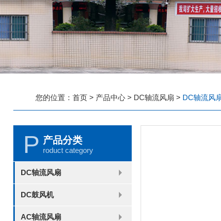
您的位置：
首页
>
产品中心
>
DC轴流风扇
>
DC轴流风扇-
P
产品分类
roduct category
DC轴流风扇
2006
2010
2507
2510
3006
3007
3010
3510
4007
4010-B
4015
4020
4028
4510
5010
5015
5020
5025
6010
6015
6020
6025
6038
7010
7015
7025
8010
8015
8025-A
8025-B
8038
9025-B
8020
9238
1225-A
1225-B
1232
1238-A
1238-B
1425
1751
20060
DC鼓风机
2006
3507
4008
DFM4010B
4020
4506-A
4506-B
5008
5010
5015-A
5015-B
5016
5020-A
5020-B
5025-A
5025-B
6006
6008
6015-A
6015-B
6020
6025
6028-A
6028-B
7515
7525
7530-A
7530-B
8030-A
8030-B
9330-A
9330-C
9733
10033
1232
AC轴流风扇