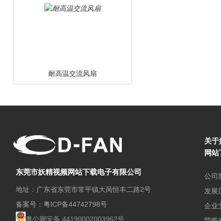
耐高温交流风扇
关于
网站
东莞市妖精视频网站下载电子有限公司
双滚珠交流风扇
公司
地址：广东省东莞市常平镇大呙恒丰二路2号
发展
备案号：
粤ICP备44742798号
企业
粤公网安备 44190002003962号
荣誉