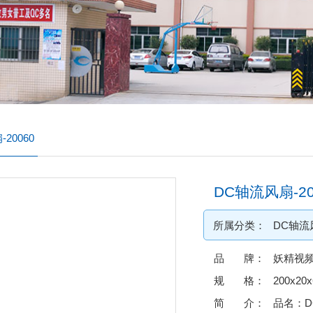
20060
DC轴流风扇-20
所属分类：
DC轴流
品 牌：
妖精视
规 格：
200x20
简 介：
品名