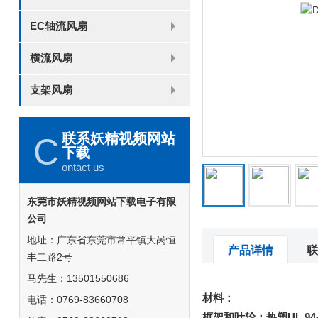
8025
8038
9225
9238
1225
1238
1738
1751
2260
EC轴流风扇
6025
8025
8038
9225
9238
1238
横流风扇
DC 030
支架风扇
3010
4010
5010
6010
6025
8015
5032碟形
8030碟形
9025
9025碟形
1225
1025碟形
1025
1225碟形
1525碟形
12538离心
联系妖精视频网站
C
下载
ontact us
东莞市妖精视频网站下载电子有限
公司
地址：广东省东莞市常平镇大呙恒
产品详情
联
丰二路2号
马先生：13501550686
材料：
电话：0769-83660708
框架和叶轮：热塑UL 94